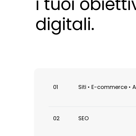
i tuoi obietti
digitali.
01
Siti • E-commerce • 
02
SEO