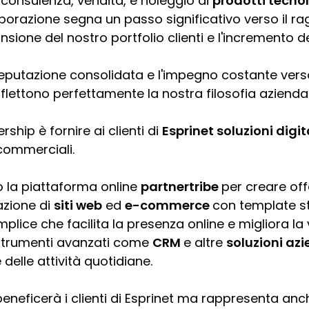
 consulenza, vendita, e noleggio di
prodotti tecnol
aborazione segna un passo significativo verso il r
ansione del nostro portfolio clienti e l'incremento de
reputazione consolidata e l'impegno costante verso
 riflettono perfettamente la nostra filosofia azienda
rship è fornire ai clienti di
Esprinet soluzioni digit
 commerciali.
o la piattaforma online
partnertribe
per creare of
azione di
siti web
ed
e-commerce
con template st
plice che facilita la presenza online e migliora la vis
strumenti avanzati come
CRM
e altre
soluzioni azi
 delle attività quotidiane.
eneficerà i clienti di Esprinet ma rappresenta anc