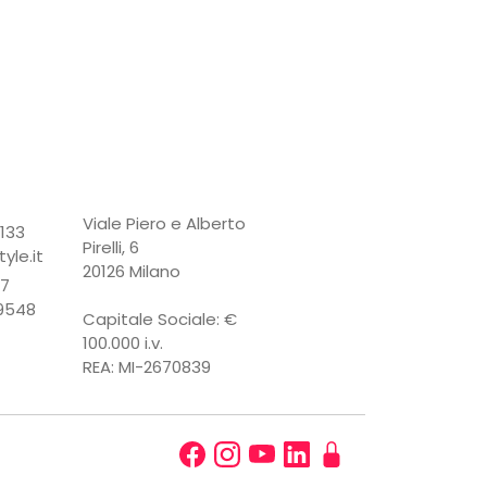
Viale Piero e Alberto
3133
Pirelli, 6
yle.it
20126 Milano ​​​​
67
79548
Capitale Sociale: €
100.000 i.v.
REA: MI-2670839