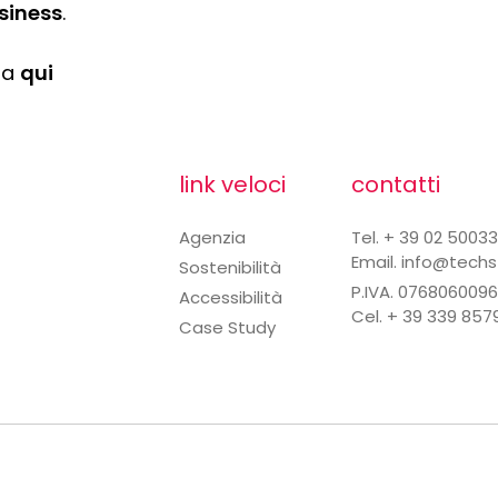
siness
.
pa
qui
link veloci
contatti
Agenzia
Tel. + 39 02 5003
Email.
info@techst
Sostenibilità
P.IVA. 076806009
Accessibilità
Cel. + 39 339 85
Case Study