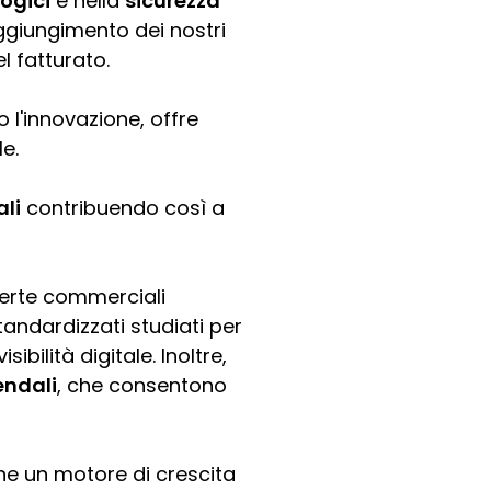
ogici
e nella
sicurezza
aggiungimento dei nostri
l fatturato.
 l'innovazione, offre
le.
ali
contribuendo così a
ferte commerciali
andardizzati studiati per
ibilità digitale. Inoltre,
endali
, che consentono
he un motore di crescita