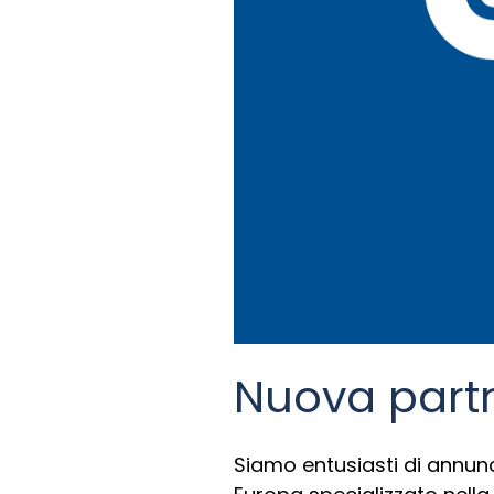
Nuova partn
Siamo entusiasti di annun